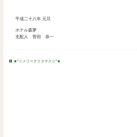
平成二十八年 元旦
ホテル森夢
支配人 菅田 恭一
★*☆メリークリスマス☆*★