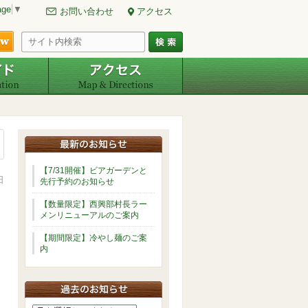
age
▼
お問い合わせ
アクセス
ご予約・空室確認
周辺ガイド
アクセス
【7/31開催】ビアガーデンと
日
先行予約のお知らせ
【数量限定】西興部村長ラー
メンリニューアルのご案内
【期間限定】冷やし麺のご案
内