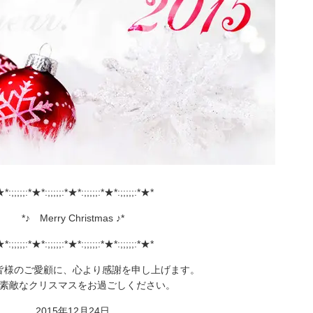
*:;;;;;:*★*:;;;;;:*★*:;;;;;:*★*:;;;;;:*★*
*♪ Merry Christmas ♪*
*:;;;;;:*★*:;;;;;:*★*:;;;;;:*★*:;;;;;:*★*
皆様のご愛顧に、心より感謝を申し上げます。
素敵なクリスマスをお過ごしください。
2015年12月24日