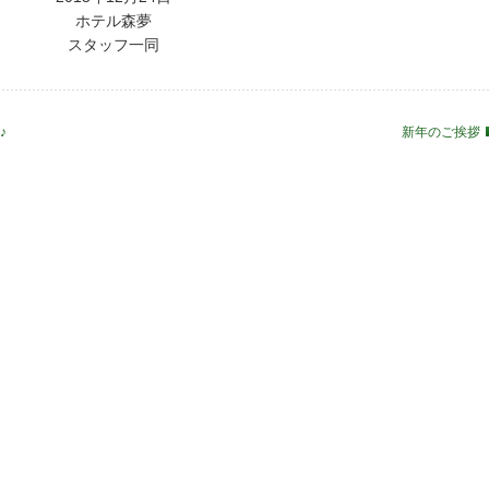
ホテル森夢
スタッフ一同
♪
新年のご挨拶