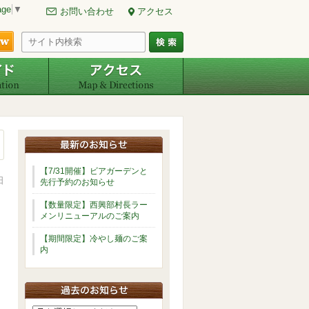
age
▼
お問い合わせ
アクセス
ご予約・空室確認
周辺ガイド
アクセス
【7/31開催】ビアガーデンと
日
先行予約のお知らせ
【数量限定】西興部村長ラー
メンリニューアルのご案内
【期間限定】冷やし麺のご案
内