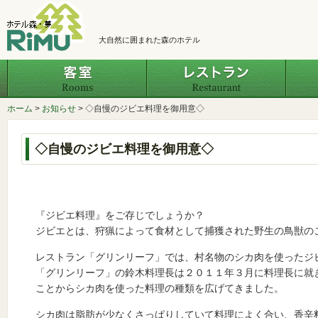
大自然に囲まれた森のホテル
客室
レスト
ホーム
>
お知らせ
>
◇自慢のジビエ料理を御用意◇
◇自慢のジビエ料理を御用意◇
『ジビエ料理』をご存じでしょうか？
ジビエとは、狩猟によって食材として捕獲された野生の鳥獣の
レストラン「グリンリーフ」では、村名物のシカ肉を使ったジ
「グリンリーフ」の鈴木料理長は２０１１年３月に料理長に就
ことからシカ肉を使った料理の種類を広げてきました。
シカ肉は脂肪が少なくさっぱりしていて料理によく合い、香辛