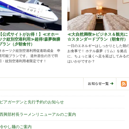
【公式サイトがお得！】≪オホー
≪大自然満喫≫ビジネス＆観光に
ツク紋別空港利用≫超得!森夢御膳
☆スタンダードプラン（朝食付）
プラン（夕朝食付）
一日のエネルギーはしっかりとした朝
オホーツク紋別空港利用促進助成金 申
お食事で！ ホテル森夢（リム）を拠点
請可能プランです。 道外居住の方で羽
に、ちょっと遠くへ足を延ばしてみる
田・紋別空港利用者限定です！
はいかがですか？
お知ら
催】ビアガーデンと先行予約のお知らせ
西興部村長ラーメンリニューアルのご案内
冷やし麺のご案内