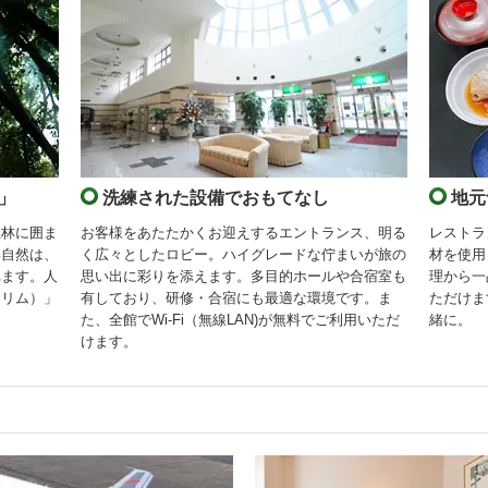
」
洗練された設備でおもてなし
地元
生林に囲ま
お客様をあたたかくお迎えするエントランス、明る
レストラ
い自然は、
く広々としたロビー。ハイグレードな佇まいが旅の
材を使用
れます。人
思い出に彩りを添えます。多目的ホールや合宿室も
理から一
（リム）」
有しており、研修・合宿にも最適な環境です。ま
ただけま
た、全館でWi-Fi（無線LAN)が無料でご利用いただ
緒に。
けます。