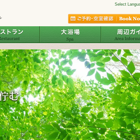
Select Langu
ル
レストラン
大浴場